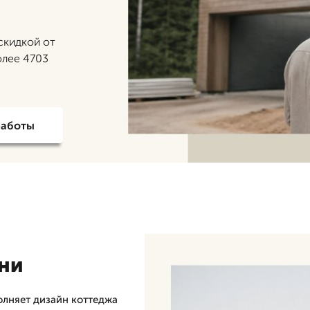
 скидкой от
олее 4703
работы
ани
олняет дизайн коттеджа