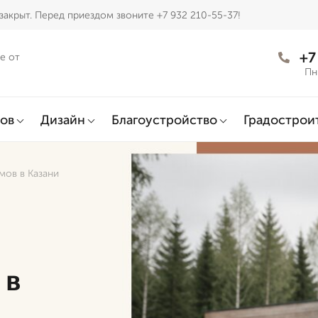
закрыт. Перед приездом звоните +7 932 210-55-37!
+7
е от
Пн
ов
Дизайн
Благоустройство
Градострои
мов в Казани
 в