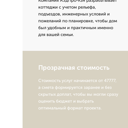
Компания А3дПро-Кзн разрабатывает
коттеджи с учетом рельефа,
подъездов, инженерных условий и
пожеланий по планировке, чтобы дом
был удобным и практичным именно
для вашей семьи.
Прозрачная стоимость
Стоимость услуг начинается от 47777,
а смета формируется заранее и без
скрытых доплат, чтобы вы могли сразу
оценить бюджет и выбрать
оптимальный формат проекта.