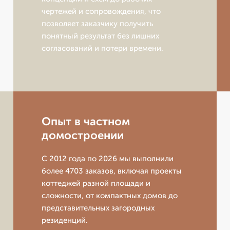
чертежей и сопровождения, что
позволяет заказчику получить
понятный результат без лишних
согласований и потери времени.
Опыт в частном
домостроении
С 2012 года по 2026 мы выполнили
более 4703 заказов, включая проекты
коттеджей разной площади и
сложности, от компактных домов до
представительных загородных
резиденций.