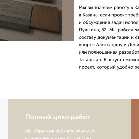
Мы выполняем работу в Ка
в Казань, если проект тре
и обсуждения задач испол
Пушкина, 52. Мы работаем 
составу документации и с
вопрос Александру и Дени
или полноценная разработ
Татарстан. В августа можн
проект, который удобно ре
Полный цикл работ
Мы берем на себя все этапы от
концепции и схем до рабочих