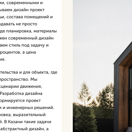
ми, современными и
ываем дизайн проект
ьи, состава помещений и
здавать не просто
где планировка, материалы
ужен современный дизайн
аем стиль под задачу и
процентов, а цена
ия.
ельства и для объекта, где
 пространство. Мы
сценарии движения,
 Разработка дизайна
формируется проект
и и инженерных решений.
ровка, выразительный
. В Казани такие задачи
 абстрактный дизайн, а