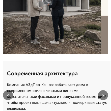
Современная архитектура
Компания А3дПро-Кзн разрабатывает дома в
современном стиле с чистыми линиями,
‹
›
выразительными фасадами и продуманной геометрией,
чтобы проект выглядел актуально и подчеркивал статус
владельца.