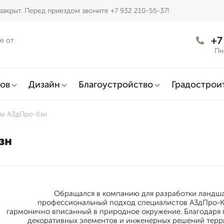
закрыт. Перед приездом звоните +7 932 210-55-37!
+7
е от
Пн
ов
Дизайн
Благоустройство
Градострои
ии А3дПро-Кзн
зн
Обращался в компанию для разработки ландшаф
профессиональный подход специалистов А3дПро-Кз
гармонично вписанный в природное окружение. Благодаря
декоративных элементов и инженерных решений терри