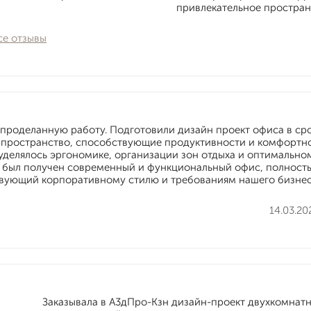
привлекательное пространс
се отзывы
проделанную работу. Подготовили дизайн проект офиса в сро
 пространство, способствующие продуктивности и комфортн
делялось эргономике, организации зон отдыха и оптимально
е был получен современный и функциональный офис, полност
вующий корпоративному стилю и требованиям нашего бизнес
14.03.20
Заказывала в А3дПро-Кзн дизайн-проект двухкомнатн