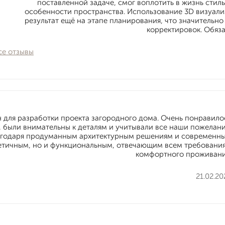
поставленной задаче, смог воплотить в жизнь стил
особенности пространства. Использование 3D визуали
результат ещё на этапе планирования, что значительн
корректировок. Обяз
се отзывы
для разработки проекта загородного дома. Очень понравило
 были внимательны к деталям и учитывали все наши пожелани
лагодаря продуманным архитектурным решениям и современн
стетичным, но и функциональным, отвечающим всем требовани
комфортного проживани
21.02.20