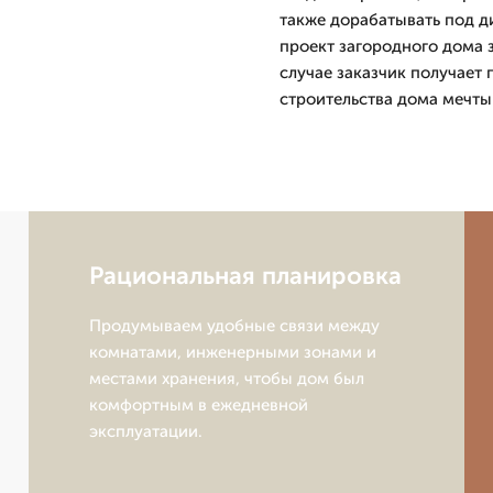
также дорабатывать под д
проект загородного дома 
случае заказчик получает
строительства дома мечты
Рациональная планировка
Продумываем удобные связи между
комнатами, инженерными зонами и
местами хранения, чтобы дом был
комфортным в ежедневной
эксплуатации.