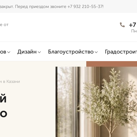
закрыт. Перед приездом звоните +7 932 210-55-37!
+7
е от
Пн
ов
Дизайн
Благоустройство
Градострои
 в Казани
й
го