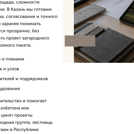
лощади, сложности
ии. В Казань мы готовим
а, согласования и точного
о заранее понимать
ся прозрачно, без
ть проект загородного
полного пакета.
и и планами
к и узлов
оителей и подрядчиков
рудования
ительство и помогает
азобетона или
 ценят проекты
ходная группа, лестница,
таем в Республике