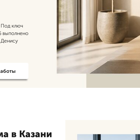
. Под ключ
26 выполнено
я Денису
работы
а в Казани